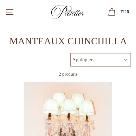
Passer
au
NAVIGATION
PANIER
EUR
contenu
MANTEAUX CHINCHILLA
APPLIQUER
2 produits